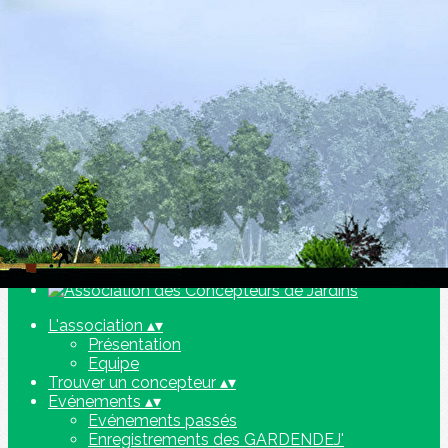
Exporter les lignes sélectionnées
Exporter toutes les colonnes
Exporter uniquement les colonnes affichées
Menu
<
>
Evénements passés
Enregistrements des GARDENDEJ'
Ajoutez un logo, un bouton, des réseaux sociaux
Cliquez pour éditer
L'association
▴
▾
Présentation
Equipe
Trouver un concepteur
▴
▾
Evénements
▴
▾
Evénements passés
Enregistrements des GARDENDEJ'