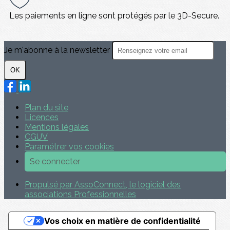
Les paiements en ligne sont protégés par le 3D-Secure.
Je m'abonne à la newsletter
OK
Plan du site
Licences
Mentions légales
CGUV
Paramétrer vos cookies
Se connecter
Propulsé par AssoConnect, le logiciel des
associations Professionnelles
Vos choix en matière de confidentialité