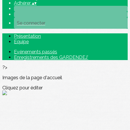
Adhérer
▴
▾
Se connecter
Présentation
Equipe
Evénements passés
Enregistrements des GARDENDEJ'
?>
Images de la page d'accueil
Cliquez pour éditer