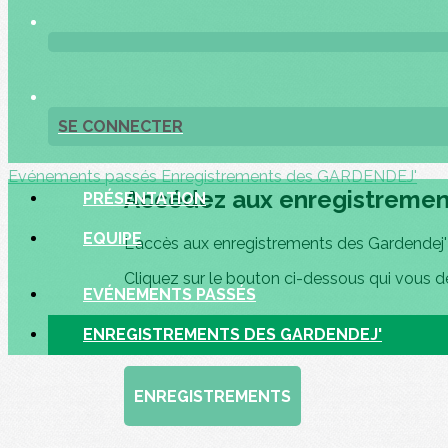
SE CONNECTER
Evénements passés
Enregistrements des GARDENDEJ'
Accédez aux enregistreme
PRÉSENTATION
EQUIPE
L'accès aux enregistrements des Gardendej' e
Cliquez sur le bouton ci-dessous qui vous d
EVÉNEMENTS PASSÉS
ENREGISTREMENTS DES GARDENDEJ'
ENREGISTREMENTS