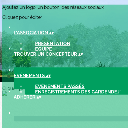
Exporter les lignes sélectionnées
Ajoutez un logo, un bouton, des réseaux sociaux
Exporter toutes les colonnes
Exporter uniquement les colonnes affichées
Cliquez pour éditer
Menu
L'ASSOCIATION
▴
▾
<
>
PRÉSENTATION
EQUIPE
Evénements passés
TROUVER UN CONCEPTEUR
▴
▾
Enregistrements des GARDENDEJ'
?>
EVÉNEMENTS
▴
▾
Images de la page d'accueil
EVÉNEMENTS PASSÉS
Cliquez pour éditer
ENREGISTREMENTS DES GARDENDEJ'
ADHÉRER
▴
▾