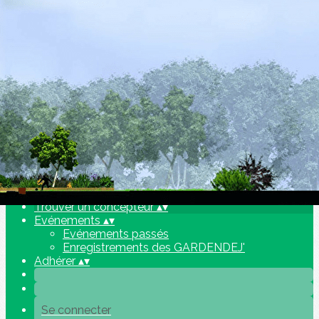
Exporter les lignes sélectionnées
Exporter toutes les colonnes
Exporter uniquement les colonnes affichées
Menu
Ajoutez un logo, un bouton, des réseaux sociaux
Cliquez pour éditer
L'association
▴
▾
Présentation
Equipe
Trouver un concepteur
▴
▾
Evénements
▴
▾
Evénements passés
Enregistrements des GARDENDEJ'
Adhérer
▴
▾
Se connecter