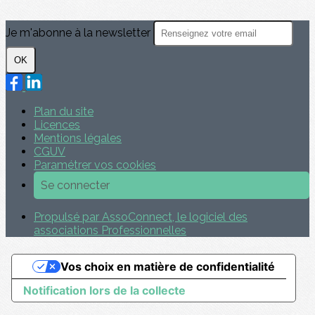
Je m'abonne à la newsletter
OK
Plan du site
Licences
Mentions légales
CGUV
Paramétrer vos cookies
Se connecter
Propulsé par AssoConnect, le logiciel des
associations Professionnelles
Vos choix en matière de confidentialité
Notification lors de la collecte