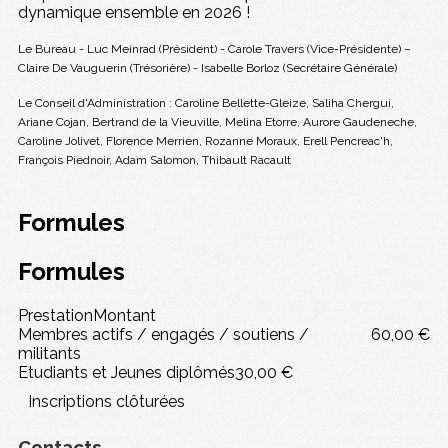
dynamique ensemble en 2026 !
Le Bureau - Luc Meinrad (Président) - Carole Travers (Vice-Présidente) –
Claire De Vauguerin (Trésorière) - Isabelle Borloz (Secrétaire Générale)
Le Conseil d'Administration : Caroline Bellette-Gleize, Saliha Chergui,
Ariane Cojan, Bertrand de la Vieuville, Melina Etorre, Aurore Gaudeneche,
Caroline Jolivet, Florence Merrien, Rozanne Moraux, Erell Pencreac'h,
François Piednoir, Adam Salomon, Thibault Racault
Formules
Formules
Prestation
Montant
Membres actifs / engagés / soutiens /
60,00 €
militants
Etudiants et Jeunes diplômés
30,00 €
Inscriptions clôturées
Contacts