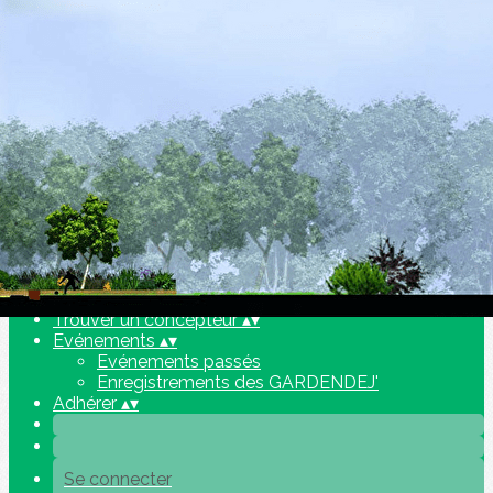
Exporter les lignes sélectionnées
Exporter toutes les colonnes
Exporter uniquement les colonnes affichées
Menu
Ajoutez un logo, un bouton, des réseaux sociaux
Cliquez pour éditer
L'association
▴
▾
Présentation
Equipe
Trouver un concepteur
▴
▾
Evénements
▴
▾
Evénements passés
Enregistrements des GARDENDEJ'
Adhérer
▴
▾
Se connecter